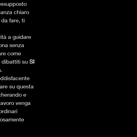
presupposto 
tanza chiaro 
a fare, ti 
  
ità a guidare 
zona senza 
are come 
dibattiti su 
SI 
.  
oddisfacente 
uare su questa 
cherando e 
 lavoro venga 
ordinari 
gliosamente 