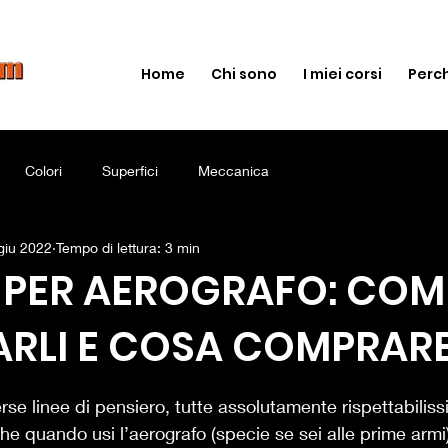
Home
Chi sono
I miei corsi
Perch
Colori
Superfici
Meccanica
giu 2022
Tempo di lettura: 3 min
 PER AEROGRAFO: COM
ARLI E COSA COMPRAR
lle su 5.
rse linee di pensiero, tutte assolutamente rispettabiliss
che quando usi l’aerografo (specie se sei alle prime armi)