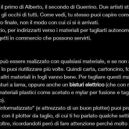
il primo di Alberto, il secondo di Guerrino. Due artisti st
 gli occhi di tutti. Come vedi, tu stesso puoi capire com
to finale, non il modo con cui ci si è arrivati. 
io, per indirizzarti verso i materiali per tagliarti autono
getti in commercio che possono servirti. 
 può essere realizzato con qualsiasi materiale, e se non 
lo puoi riutilizzare più volte. Quindi carta, cartoncino, f
altri materiali in fogli vanno bene. Per tagliare questi ma
sturi a lama, oppure anche un 
bisturi elettrico
 (che con 
 materiali plastici come acetato e mylar per fusione e ta
).  
informatizzato” (e attrezzato di un buon plotter) puoi pr
l con il plotter da taglio, di cui ti ho parlato qualche sett
ltre, ricordandoti però di fare attenzione perché molto