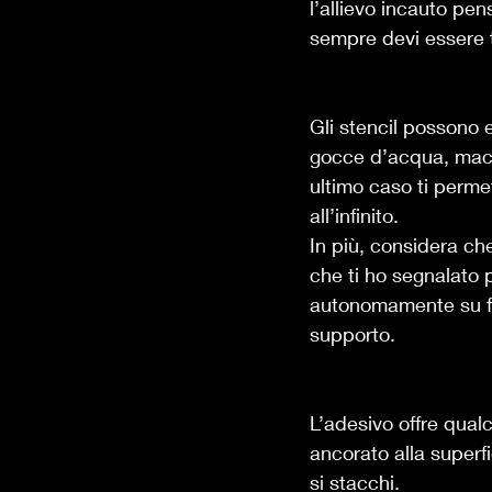
l’allievo incauto pen
sempre devi essere tu
Gli stencil possono 
gocce d’acqua, macc
ultimo caso ti permett
all’infinito.  
In più, considera che 
che ti ho segnalato p
autonomamente su fo
supporto.  
L’adesivo offre qual
ancorato alla superf
si stacchi. 