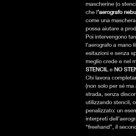
mascherine (o stenci
che l
’aerografo nebul
come una maschera a 
possa aiutare a prod
Poi intervengono tant
l’aerografo a mano l
esitazioni e senza s
meglio crede e nel mo
STENCIL
 e 
NO STE
Chi lavora completam
(non solo per sé ma a
strada, senza disco
utilizzando stencil, 
penalizzato: un esemp
interpreti dell’aerog
“freehand”, il second