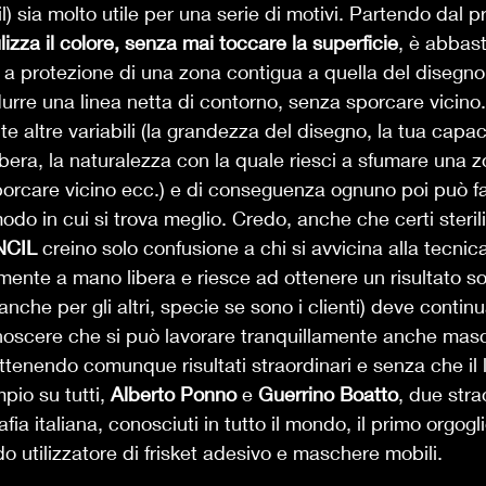
l) sia molto utile per una serie di motivi. Partendo dal 
izza il colore, senza mai toccare la superficie
, è abbas
protezione di una zona contigua a quella del disegno d
urre una linea netta di contorno, senza sporcare vicino.
e altre variabili (la grandezza del disegno, la tua capac
ibera, la naturalezza con la quale riesci a sfumare una 
porcare vicino ecc.) e di conseguenza ognuno poi può f
do in cui si trova meglio. Credo, anche che certi sterili 
NCIL
 creino solo confusione a chi si avvicina alla tecnica
ente a mano libera e riesce ad ottenere un risultato s
nche per gli altri, specie se sono i clienti) deve contin
noscere che si può lavorare tranquillamente anche mas
ottenendo comunque risultati straordinari e senza che il
io su tutti, 
Alberto Ponno
 e 
Guerrino Boatto
, due stra
rafia italiana, conosciuti in tutto il mondo, il primo orgo
o utilizzatore di frisket adesivo e maschere mobili. 