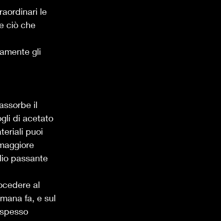
raordinari le 
e ciò che 
mamente gli 
assorbe il 
ogli di acetato 
teriali puoi 
maggiore 
glio passante 
ocedere al 
imana fa, e sul 
 spesso 