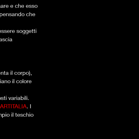
sare e che esso 
e, pensando che 
 essere soggetti 
ascia 
nta il corpo), 
iano il colore 
i variabili. 
RTITALIA
. I 
io il teschio 