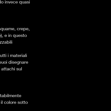
ndo invece quasi 
squame, crepe, 
), e in questo 
zzabili 
tti i materiali 
 puoi disegnare 
attachi sul 
stabilmente 
l colore sotto 