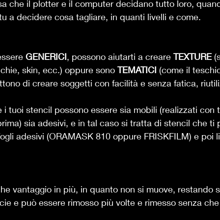
sa che il plotter e il computer decidano tutto loro, qua
 a decidere cosa tagliare, in quanti livelli e come. 
essere 
GENERICI
, possono aiutarti a creare 
TEXTURE
 (
hie, skin, ecc.) oppure sono 
TEMATICI
 (come il teschio
ono di creare soggetti con facilità e senza fatica, riutili
i tuoi stencil possono essere sia mobili (realizzati con tu
rima) sia adesivi, e in tal caso si tratta di stencil che ti
gli adesivi (ORAMASK 810 oppure FRISKFILM) e poi li 
che vantaggio in più, in quanto non si muove, restando 
icie e può essere rimosso più volte e rimesso senza che i