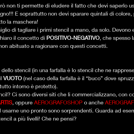
rò non ti permette di eludere il fatto che devi saperlo u
egno!!! E soprattutto non devi sparare quintali di color
tto la maschera! 
nsiglio di tagliare i primi stencil a mano, da solo. Devono
hiaro il concetto di 
POSITIVO-NEGATIVO
, che spesso l
, non abituato a ragionare con questi concetti.  
 dello stencil (in una farfalla è lo stencil che ne rapprese
l 
VUOTO
 (nel caso della farfalla è il “buco” dove spruzz
tutto intorno è protetto). 
il? Ci sono diversi siti che li commercializzano, con cost
ARTIS
, oppure 
AEROGRAFOSHOP
 o anche 
AEROGRAFA
 ad usarne uno pronto sono sorprendenti. Guarda ad esemp
encil a più livelli! Che ne pensi? 