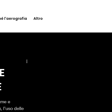
é l'aerografia
Altro
E
E
ime e 
, l’uso delle 