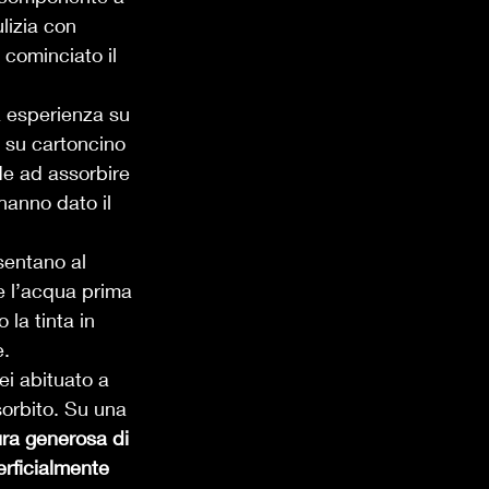
lizia con 
 cominciato il 
a esperienza su 
 su cartoncino 
nde ad assorbire 
hanno dato il 
sentano al 
e l’acqua prima 
la tinta in 
. 
ei abituato a 
sorbito. Su una 
ura generosa di 
rficialmente