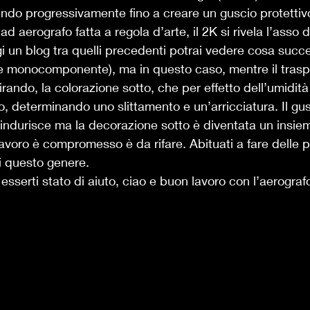
endo progressivamente fino a creare un guscio protettivo
 aerografo fatta a regola d’arte, il 2K si rivela l’asso di
ggi un blog tra quelli precedenti potrai vedere cosa suc
te monocomponente), ma in questo caso, mentre il trasp
irando, la colorazione sotto, che per effetto dell’umidità
o, determinando uno slittamento e un’arricciatura. Il gus
 indurisce ma la decorazione sotto è diventata un insieme
 lavoro è compromesso è da rifare. Abituati a fare delle 
di questo genere.  
sserti stato di aiuto, ciao e buon lavoro con l’aerografo