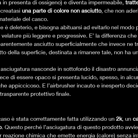
za in presenta di ossigeno) e diventa impermeabile, 
trat
 creatasi 
una parte di colore non asciutto
, che non aderi
materiale del casco. 
 è deleterio, e bisogna abituarsi ad evitarlo nel modo p
elature più leggere e progressive. E’ la differenza che da
apparentemente asciutto superficialmente che invece ne t
to della superficie, destinata a rimanere tale, non ha un
 asciugatura nasconde in sottofondo il disastro annunci
vece di essere opaco si presenta lucido, spesso, in alcun
e appiccicoso. E l’airbrusher incauto e inesperto deci
 trasparente protettivo finale. 
caso è stata correttamente fatta utilizzando un 
2k
, un 
ca
o
. Questo perché l’asciugatura di questo prodotto avvie
r reazione chimica che emette energia (calore) senza int