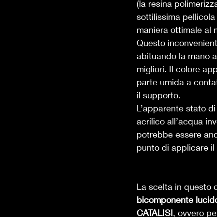
(la resina polimeriz
sottilissima pellicola
maniera ottimale al 
Questo inconveniente
abituando la mano a v
migliori. Il colore 
parte umida a contat
il supporto. 
L’apparente stato di
acrilico all’acqua in
potrebbe essere anch
punto di applicare il
La scelta in questo 
bicomponente lucid
CATALISI
, ovvero pe