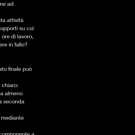
one ad 
a attività 
upporti su cui 
 ore di lavoro, 
e in fallo? 
ato finale può 
 chiaro: 
Ma almeno 
a seconda 
  mediante 
componente a 