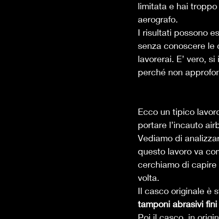
limitata e hai tropp
aerografo. 
I risultati possono e
senza conoscere le c
lavorerai. E’ vero, s
perché non approfond
Ecco un tipico lavoro
portare l’incauto ai
Vediamo di analizzar
questo lavoro va co
cerchiamo di capir
volta. 
Il casco originale è 
tamponi abrasivi fini
Poi il casco, in orig