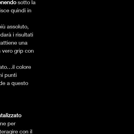
tenendo
 sotto la 
sce quindi in 
iù assoluto, 
rà i risultati 
rattiene una 
 vero grip con 
ato…il colore 
i punti 
de a questo 
talizzato 
ne per 
eragire con il 