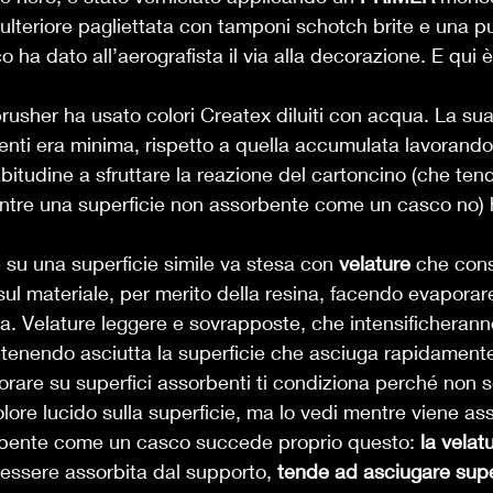
ulteriore pagliettata con tamponi schotch brite e una pu
co ha dato all’aerografista il via alla decorazione. E qui è
rbrusher ha usato colori Createx diluiti con acqua. La su
enti era minima, rispetto a quella accumulata lavorando
l’abitudine a sfruttare la reazione del cartoncino (che te
mentre una superficie non assorbente come un casco no) 
 su una superficie simile va stesa con 
velature
 che con
 sul materiale, per merito della resina, facendo evaporar
a. Velature leggere e sovrapposte, che intensificheranno 
enendo asciutta la superficie che asciuga rapidamente
orare su superfici assorbenti ti condiziona perché non s
olore lucido sulla superficie, ma lo vedi mentre viene as
rbente come un casco succede proprio questo: 
la velat
essere assorbita dal supporto, 
tende ad asciugare supe