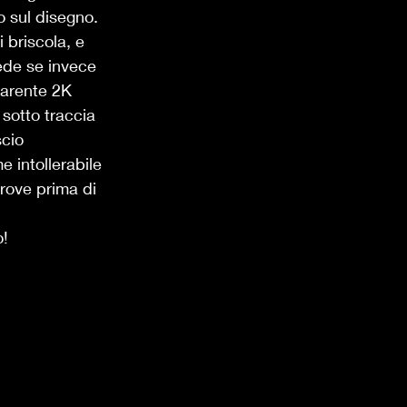
 sul disegno. 
 briscola, e 
cede se invece 
arente 2K 
 sotto traccia 
cio 
 intollerabile 
prove prima di 
! 