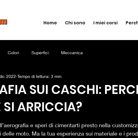
Home
Chi sono
I miei corsi
Perch
Colori
Superfici
Meccanica
dic 2022
Tempo di lettura: 3 min
FIA SUI CASCHI: PERCH
 SI ARRICCIA?
lle su 5.
ll’aerografia e speri di cimentarti presto nella customiz
i delle moto. Ma la tua esperienza sui materiale e i prod