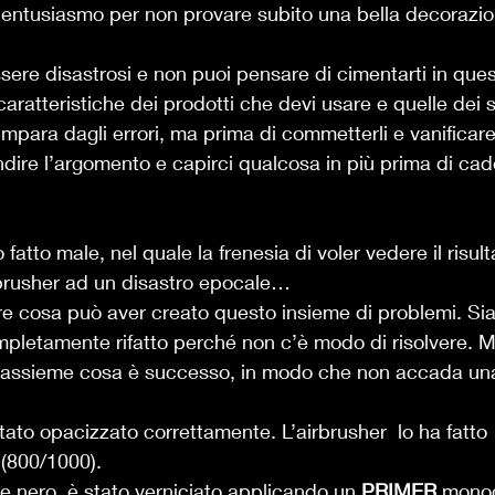
o entusiasmo per non provare subito una bella decorazi
ssere disastrosi e non puoi pensare di cimentarti in quest
aratteristiche dei prodotti che devi usare e quelle dei s
i impara dagli errori, ma prima di commetterli e vanificare
ire l’argomento e capirci qualcosa in più prima di cader
 fatto male, nel quale la frenesia di voler vedere il risult
rbrusher ad un disastro epocale… 
e cosa può aver creato questo insieme di problemi. Sia
mpletamente rifatto perché non c’è modo di risolvere. 
e assieme cosa è successo, in modo che non accada un
stato opacizzato correttamente. L’airbrusher  lo ha fatto
 (800/1000). 
ine nero, è stato verniciato applicando un 
PRIMER
 mono