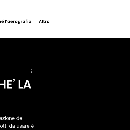
é l'aerografia
Altro
E’ LA
zazione dei 
otti da usare è 