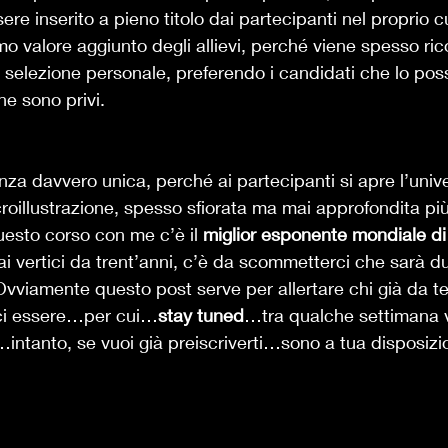
sere inserito a pieno titolo dai partecipanti nel proprio c
mo valore aggiunto degli allievi, perché viene spesso ric
i selezione personale, preferendo i candidati che lo po
ne sono privi. 
nza davvero unica, perché ai partecipanti si apre l’univ
roillustrazione, spesso sfiorata ma mai approfondita più
uesto corso con me c’è il 
miglior esponente mondiale di
ai vertici da trent’anni, c’è da scommetterci che sarà du
i. Ovviamente questo post serve per allertare chi già da 
rci essere…per cui…
stay tuned
…tra qualche settimana 
…intanto, se vuoi già preiscriverti…sono a tua disposizi