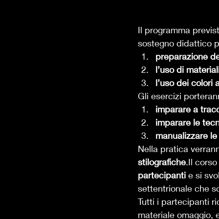
Il programma previst
sostegno didattico pr
preparazione del
l’uso di materia
l’uso dei colori 
Gli esercizi porteranno
imparare a tracc
imparare le tec
manualizzare le c
Nella pratica verrann
stilografiche
.Il cors
partecipanti 
e si svo
settentrionale che s
Tutti i partecipanti
materiale omaggio, e