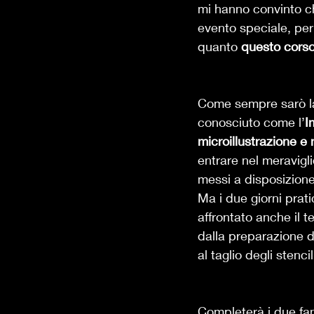
mi hanno convinto ch
evento speciale, per
quanto 
questo corso
Come sempre sarò la
conosciuto come l’
I
microillustrazione e 
entrare nel meravigl
messi a disposizione
Ma i due giorni prati
affrontato anche il t
dalla preparazione de
al taglio degli stenci
Completerà i due fant