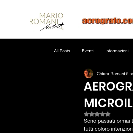
All Posts
Eventi
Informazioni
Chiara Romani
5 s
AEROGRA
MICROI
Valutazione NaN ste
Sono passati ormai t
tutti coloro intenzio