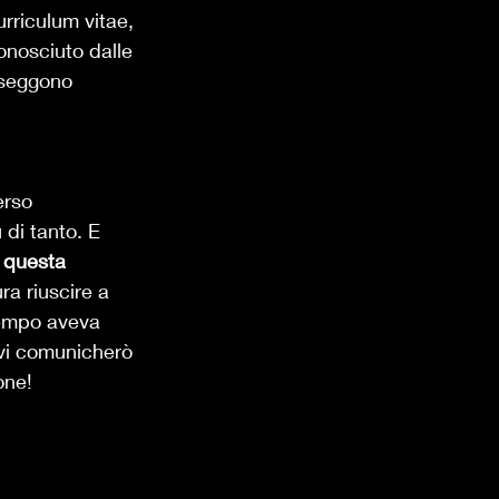
urriculum vitae, 
onosciuto dalle 
sseggono 
erso 
 di tanto. E 
 questa 
ra riuscire a 
tempo aveva 
vi comunicherò 
one! 