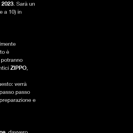
l 2023
. Sarà un 
 a 10) in 
almente 
to è 
 potranno 
tici 
ZIPPO
, 
uesto: verrà 
i passo passo 
a preparazione e 
one
, davvero 