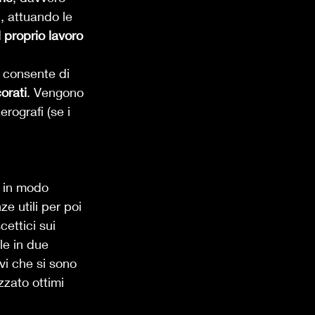
i, attuando le 
l proprio lavoro 
 consente di 
orati
. Vengono 
rografi (se i 
e in modo 
e utili per poi 
ettici sui 
le in due 
vi che si sono 
zzato ottimi 