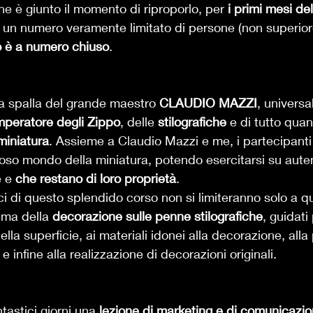
e è giunto il momento di riproporlo, per 
i primi mesi de
 un numero veramente limitato di persone (non superiore
 è a numero chiuso
. 
 spalla del grande maestro 
CLAUDIO MAZZI
, univers
mperatore degli Zippo
, delle 
stilografiche
 e di tutto quan
miniatura
. Assieme a Claudio Mazzi e me, i partecipanti
ioso mondo della miniatura, potendo esercitarsi su auten
 e 
che restano di loro proprietà
.  
ci di questo splendido corso non si limiteranno solo a q
ema della 
decorazione sulle penne stilografiche
, guidat
lla superficie, ai materiali idonei alla decorazione, all
l e infine alla realizzazione di decorazioni originali.  
astici giorni una 
lezione di marketing e di comunicazi