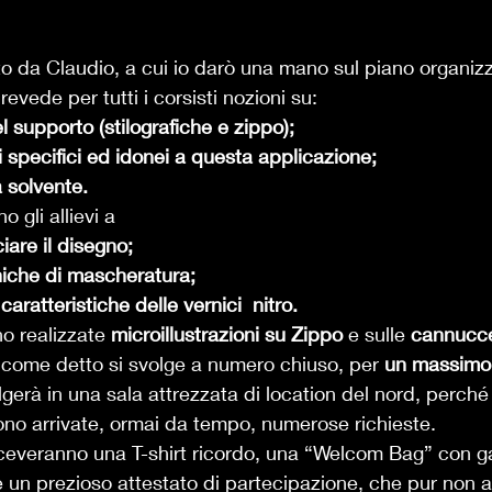
o da Claudio, a cui io darò una mano sul piano organizz
evede per tutti i corsisti nozioni su: 
 supporto (stilografiche e zippo);
li specifici ed idonei a questa applicazione;
a solvente.
 gli allievi a  
iare il disegno;
niche di mascheratura;
aratteristiche delle vernici  nitro. 
o realizzate 
microillustrazioni su Zippo
 e sulle 
cannucce
o come detto si svolge a numero chiuso, per 
un massimo
lgerà in una sala attrezzata di location del nord, perché é
ono arrivate, ormai da tempo, numerose richieste. 
 riceveranno una T-shirt ricordo, una “Welcom Bag” con g
 un prezioso attestato di partecipazione, che pur non a