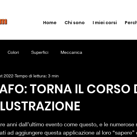
Home
Chi sono
I miei corsi
Perch
Colori
Superfici
Meccanica
et 2022
Tempo di lettura: 3 min
FO: TORNA IL CORSO 
LLUSTRAZIONE
lle su 5.
re anni dall’ultimo evento come questo, e le numerose r
nati ad aggiungere questa applicazione al loro “sapere” d