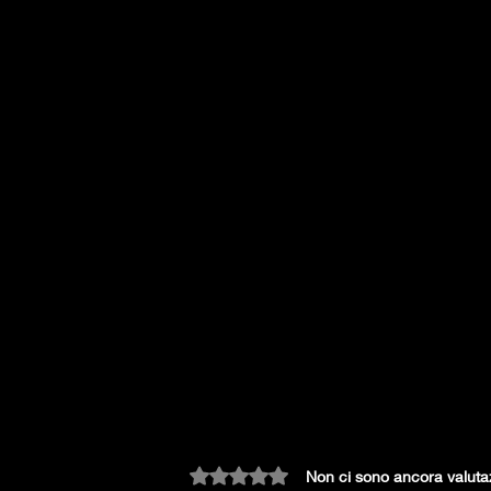
Valutazione 0 stelle su 5.
Non ci sono ancora valuta