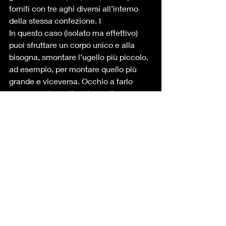
forniti con tre aghi diversi all’interno 
della stessa confezione. I 
In questo caso (isolato ma effettivo) 
puoi sfruttare un corpo unico e alla 
bisogna, smontare l’ugello più piccolo, 
ad esempio, per montare quello più 
grande e viceversa. Occhio a farlo 
senza prestare attenzione alla 
manovra! Il filetto è molto delicato e 
romperlo per la fretta di sostituirlo è 
una cosa più frequente di quanto 
immagini!!! 
Spero di esserti stati di aiuto, ti saluto 
e ti auguro un buon lavoro con 
l’aerografo! 