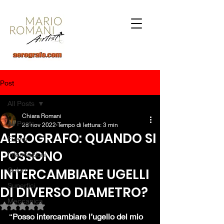
Post
All Posts
Chiara Romani
All Posts
28 nov 2022
Tempo di lettura: 3 min
AEROGRAFO: QUANDO SI
Eventi
POSSONO
Informazioni
INTERCAMBIARE UGELLI
Colori
Superfici
DI DIVERSO DIAMETRO?
Meccanica
Valutazione NaN stelle su 5.
“
Posso intercambiare l’ugello del mio 