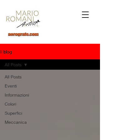
Il blog
All Posts
All Posts
Eventi
Informazioni
Colori
Superfici
Meccanica