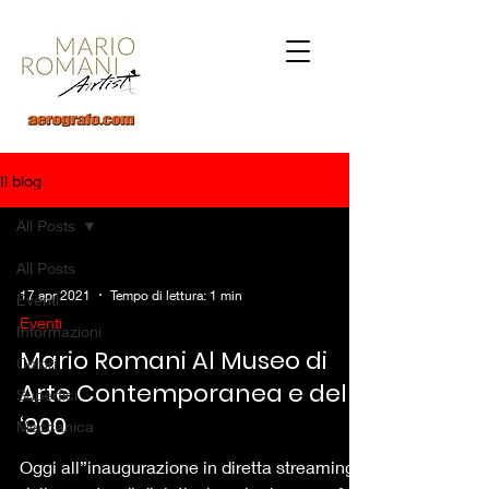
Il blog
All Posts
All Posts
17 apr 2021
Tempo di lettura: 1 min
Eventi
Eventi
Informazioni
Mario Romani Al Museo di
Colori
Arte Contemporanea e del
Superfici
‘900
Meccanica
Oggi all”inaugurazione in diretta streaming,