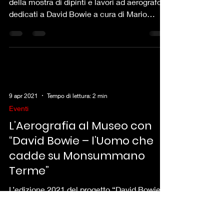
della mostra di dipinti e lavori ad aerografo
dedicati a David Bowie a cura di Mario
Romani,...
9 apr 2021
Tempo di lettura: 2 min
Eventi
L’Aerografia al Museo con
“David Bowie – l’Uomo che
cadde su Monsummano
Terme”
L’edizione 2021 del progetto “David Bowie –
L’Uomo che cadde su Monsummano Terme”
curato da Officine della Cultura e dal