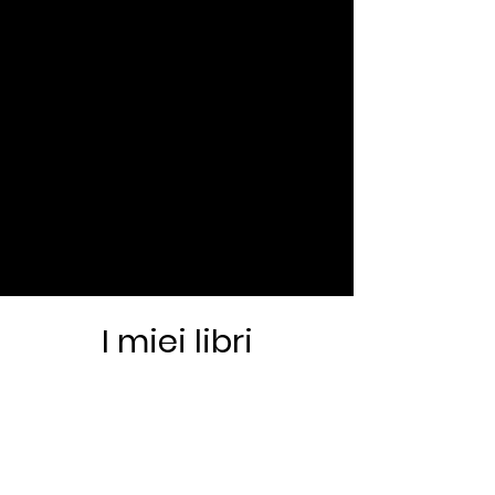
Maria Principessa
Cake Designer
“Quello che sono ora lo devo anche a te…i
tuoi insegnamenti mi hanno portato a
crescere e non solo tecnicamente…
I miei libri