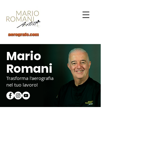
Mario
Romani
Trasforma l'aerografia
nel tuo lavoro!