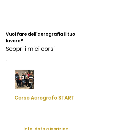
Ciao, sono Mario
Insegnante di
aerografo dal 1990
Vuoi fare dell'aerografia il tuo
lavoro?
Scopri i miei
corsi
Corso Aerografo START
Il corso perfetto per chi non si è
mai approcciato al magico
mondo dell'aerografia.
Info, date e iscrizioni