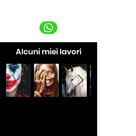
Contattami e sarò felice di
aiutarti.
Alcuni miei lavori
Hai un'azienda?